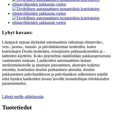
Lyhyt kuvaus:
Lilanpack tarjoaa älykkäitä automaattisia ratkaisuja elintarvike-,
vesi-, juoma-, mauste- ja päivittäiskemian tuotteiden, kuten
koteloitujen Doufu-tuotteiden, toissijaisten pakkauskoneiden ja -
laitteiden käyttöön. Koko järjestelmä räätälöidään pakkausprosessisi
vaatimusten mukaan. Laatikoiden automaattinen lastaus
sterilointialustoille ja alustojen pinoaminen, alustojen kuljetus
retorttiin, koteloidun doufun purkaminen alustalta, doufun
pakkaaminen pahvilaatikkoon ja pahvilaatikon sulkeminen teipillä
sekä lopuksi laatikoiden lavaus lavoille tuotantolinjan tehokkuuden
parantamiseksi.
Lähetä meille sähköpostia
Tuotetiedot