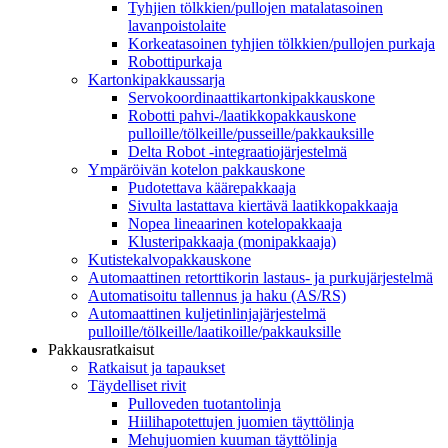
Tyhjien tölkkien/pullojen matalatasoinen
lavanpoistolaite
Korkeatasoinen tyhjien tölkkien/pullojen purkaja
Robottipurkaja
Kartonkipakkaussarja
Servokoordinaattikartonkipakkauskone
Robotti pahvi-/laatikkopakkauskone
pulloille/tölkeille/pusseille/pakkauksille
Delta Robot -integraatiojärjestelmä
Ympäröivän kotelon pakkauskone
Pudotettava käärepakkaaja
Sivulta lastattava kiertävä laatikkopakkaaja
Nopea lineaarinen kotelopakkaaja
Klusteripakkaaja (monipakkaaja)
Kutistekalvopakkauskone
Automaattinen retorttikorin lastaus- ja purkujärjestelmä
Automatisoitu tallennus ja haku (AS/RS)
Automaattinen kuljetinlinjajärjestelmä
pulloille/tölkeille/laatikoille/pakkauksille
Pakkausratkaisut
Ratkaisut ja tapaukset
Täydelliset rivit
Pulloveden tuotantolinja
Hiilihapotettujen juomien täyttölinja
Mehujuomien kuuman täyttölinja