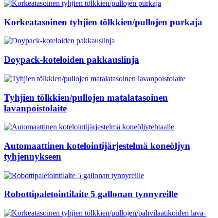
Korkeatasoinen tyhjien tölkkien/pullojen purkaja
Doypack-koteloiden pakkauslinja
Tyhjien tölkkien/pullojen matalatasoinen
lavanpoistolaite
Automaattinen kotelointijärjestelmä koneöljyn
tyhjennykseen
Robottipaletointilaite 5 gallonan tynnyreille