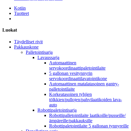
Kotiin
Tuotteet
Luokat
Täydelliset rivit
Pakkauskone
Palletointisarja
Lavaussarja
Automaattinen
servokoordinaattipaletointilaite
5 gallonan vesitynnyrin
servokoordinaattilavatointikone
Automaattinen matalatasoinen gantry-
palletointilaite
Korkeatasoinen tyhjien
tölkkien/pullojen/pahvilaatikoiden lava-
auto
Robottipaletointisarja
Robottipalletointilaite laatikoille/pusseille/
ämpäreille/pakkauksille
Robottipaletointilaite 5 gallonan tynnyreille