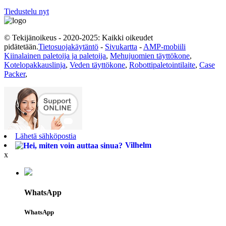
Tiedustelu nyt
© Tekijänoikeus - 2020-2025: Kaikki oikeudet
pidätetään.
Tietosuojakäytäntö
-
Sivukartta
-
AMP-mobiili
Kiinalainen paletoija ja paletoija
,
Mehujuomien täyttökone
,
Kotelopakkauslinja
,
Veden täyttökone
,
Robottipaletointilaite
,
Case
Packer
,
Lähetä sähköpostia
Vilhelm
x
WhatsApp
WhatsApp