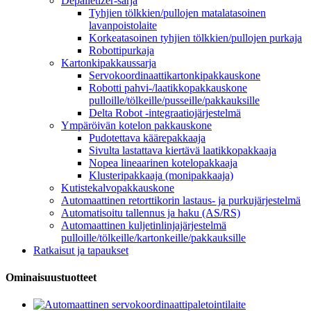
Depalletizer-sarja
Tyhjien tölkkien/pullojen matalatasoinen
lavanpoistolaite
Korkeatasoinen tyhjien tölkkien/pullojen purkaja
Robottipurkaja
Kartonkipakkaussarja
Servokoordinaattikartonkipakkauskone
Robotti pahvi-/laatikkopakkauskone
pulloille/tölkeille/pusseille/pakkauksille
Delta Robot -integraatiojärjestelmä
Ympäröivän kotelon pakkauskone
Pudotettava käärepakkaaja
Sivulta lastattava kiertävä laatikkopakkaaja
Nopea lineaarinen kotelopakkaaja
Klusteripakkaaja (monipakkaaja)
Kutistekalvopakkauskone
Automaattinen retorttikorin lastaus- ja purkujärjestelmä
Automatisoitu tallennus ja haku (AS/RS)
Automaattinen kuljetinlinjajärjestelmä
pulloille/tölkeille/kartonkeille/pakkauksille
Ratkaisut ja tapaukset
Ominaisuustuotteet