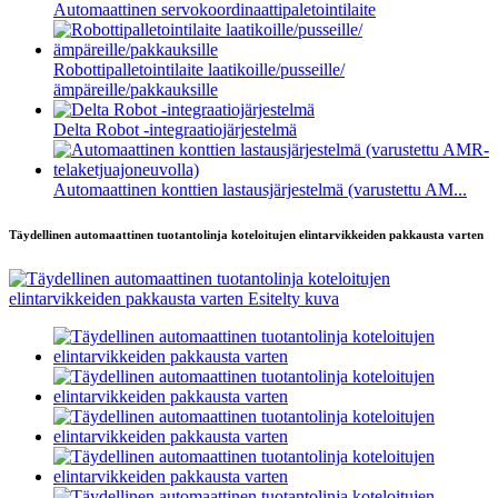
Automaattinen servokoordinaattipaletointilaite
Robottipalletointilaite laatikoille/pusseille/
ämpäreille/pakkauksille
Delta Robot -integraatiojärjestelmä
Automaattinen konttien lastausjärjestelmä (varustettu AM...
Täydellinen automaattinen tuotantolinja koteloitujen elintarvikkeiden pakkausta varten