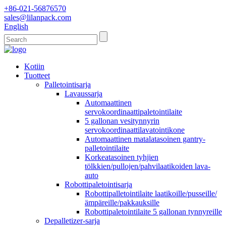
+86-021-56876570
sales@lilanpack.com
English
Kotiin
Tuotteet
Palletointisarja
Lavaussarja
Automaattinen
servokoordinaattipaletointilaite
5 gallonan vesitynnyrin
servokoordinaattilavatointikone
Automaattinen matalatasoinen gantry-
palletointilaite
Korkeatasoinen tyhjien
tölkkien/pullojen/pahvilaatikoiden lava-
auto
Robottipaletointisarja
Robottipalletointilaite laatikoille/pusseille/
ämpäreille/pakkauksille
Robottipaletointilaite 5 gallonan tynnyreille
Depalletizer-sarja