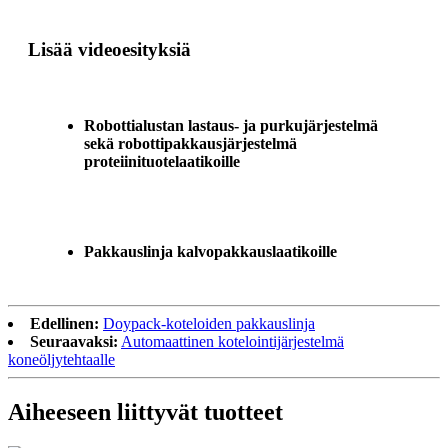
Lisää videoesityksiä
Robottialustan lastaus- ja purkujärjestelmä
sekä robottipakkausjärjestelmä
proteiinituotelaatikoille
Pakkauslinja kalvopakkauslaatikoille
Edellinen:
Doypack-koteloiden pakkauslinja
Seuraavaksi:
Automaattinen kotelointijärjestelmä
koneöljytehtaalle
Aiheeseen liittyvät tuotteet