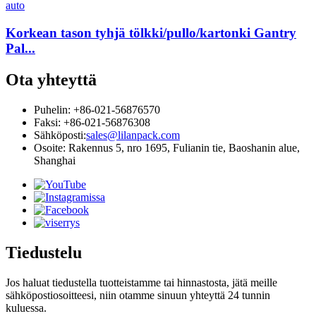
Korkean tason tyhjä tölkki/pullo/kartonki Gantry
Pal...
Ota yhteyttä
Puhelin: +86-021-56876570
Faksi: +86-021-56876308
Sähköposti:
sales@lilanpack.com
Osoite: Rakennus 5, nro 1695, Fulianin tie, Baoshanin alue,
Shanghai
Tiedustelu
Jos haluat tiedustella tuotteistamme tai hinnastosta, jätä meille
sähköpostiosoitteesi, niin otamme sinuun yhteyttä 24 tunnin
kuluessa.