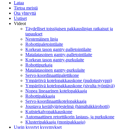
Lataa
Tietoa meistä
Ota yhteyttä
Uutiset
Videot
Täydelliset toissijaisen pakkauslinjan ratkaisut ja
tapaukset
Nestemäinen linja
Robottipaletointilaite
Korkean tason gantry-palletointilaite
Matalatasoinen gantry-palletointilaite
Korkean tason gantry-purkulaite
Robottipurkaja
Matalatasoinen gantry-purkulaite
Servo-koordinaattipalettikone
Ympäröivä kotelopakkauskone (pudotustyyppi)
Ympäröivä kotelopakkauskone (sivulta työntävä)
Nopea lineaarinen kotelopakkaaja
Robottipakkaaja
Servo-koordinaattikotelopakkaaja
Joustava keräilyjärjestelmä (hämähäkkirobotti)
Kutistekalvopakkauskone
Automaattinen retorttikorin lastaus- ja purkukone
Klusteripakkaaja (monipakkaaja)
Usein kysytyt kysymykset