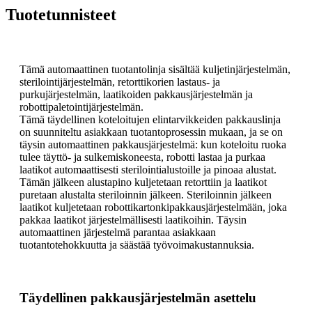
Tuotetunnisteet
Tämä automaattinen tuotantolinja sisältää kuljetinjärjestelmän,
sterilointijärjestelmän, retorttikorien lastaus- ja
purkujärjestelmän, laatikoiden pakkausjärjestelmän ja
robottipaletointijärjestelmän.
Tämä täydellinen koteloitujen elintarvikkeiden pakkauslinja
on suunniteltu asiakkaan tuotantoprosessin mukaan, ja se on
täysin automaattinen pakkausjärjestelmä: kun koteloitu ruoka
tulee täyttö- ja sulkemiskoneesta, robotti lastaa ja purkaa
laatikot automaattisesti sterilointialustoille ja pinoaa alustat.
Tämän jälkeen alustapino kuljetetaan retorttiin ja laatikot
puretaan alustalta steriloinnin jälkeen. Steriloinnin jälkeen
laatikot kuljetetaan robottikartonkipakkausjärjestelmään, joka
pakkaa laatikot järjestelmällisesti laatikoihin. Täysin
automaattinen järjestelmä parantaa asiakkaan
tuotantotehokkuutta ja säästää työvoimakustannuksia.
Täydellinen pakkausjärjestelmän asettelu