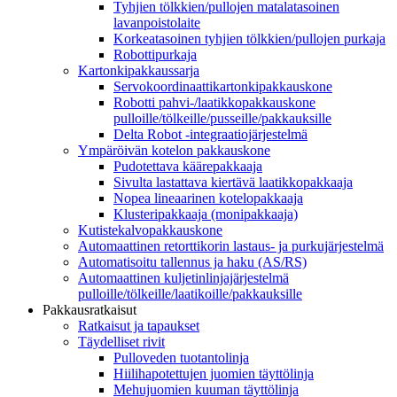
Tyhjien tölkkien/pullojen matalatasoinen
lavanpoistolaite
Korkeatasoinen tyhjien tölkkien/pullojen purkaja
Robottipurkaja
Kartonkipakkaussarja
Servokoordinaattikartonkipakkauskone
Robotti pahvi-/laatikkopakkauskone
pulloille/tölkeille/pusseille/pakkauksille
Delta Robot -integraatiojärjestelmä
Ympäröivän kotelon pakkauskone
Pudotettava käärepakkaaja
Sivulta lastattava kiertävä laatikkopakkaaja
Nopea lineaarinen kotelopakkaaja
Klusteripakkaaja (monipakkaaja)
Kutistekalvopakkauskone
Automaattinen retorttikorin lastaus- ja purkujärjestelmä
Automatisoitu tallennus ja haku (AS/RS)
Automaattinen kuljetinlinjajärjestelmä
pulloille/tölkeille/laatikoille/pakkauksille
Pakkausratkaisut
Ratkaisut ja tapaukset
Täydelliset rivit
Pulloveden tuotantolinja
Hiilihapotettujen juomien täyttölinja
Mehujuomien kuuman täyttölinja