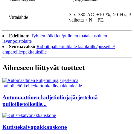
3 x 380 AC ±10 %, 50 Hz, 3
Virtalähde
vaihetta + N + PE.
Edellinen:
Tyhjien tölkkien/pullojen matalatasoinen
lavanpoistolaite
Seuraavaksi:
Robottipalletointilaite laatikoille/pusseille/
ämpäreille/pakkauksille
Aiheeseen liittyvät tuotteet
Automaattinen kuljetinlinjajärjestelmä
pulloille/tölkeille...
Kutistekalvopakkauskone