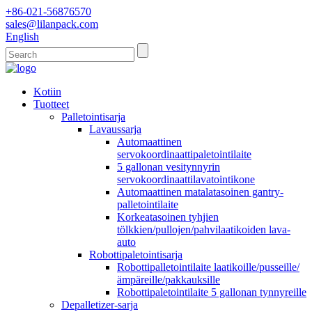
+86-021-56876570
sales@lilanpack.com
English
Kotiin
Tuotteet
Palletointisarja
Lavaussarja
Automaattinen
servokoordinaattipaletointilaite
5 gallonan vesitynnyrin
servokoordinaattilavatointikone
Automaattinen matalatasoinen gantry-
palletointilaite
Korkeatasoinen tyhjien
tölkkien/pullojen/pahvilaatikoiden lava-
auto
Robottipaletointisarja
Robottipalletointilaite laatikoille/pusseille/
ämpäreille/pakkauksille
Robottipaletointilaite 5 gallonan tynnyreille
Depalletizer-sarja