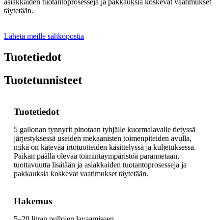
asiakkaiden tuotantoprosesseja ja pakkauksia koskevat vaatimukset
täytetään.
Lähetä meille sähköpostia
Tuotetiedot
Tuotetunnisteet
Tuotetiedot
5 gallonan tynnyrit pinotaan tyhjälle kuormalavalle tietyssä
järjestyksessä useiden mekaanisten toimenpiteiden avulla,
mikä on kätevää irtotuotteiden käsittelyssä ja kuljetuksessa.
Paikan päällä olevaa toimintaympäristöä parannetaan,
tuottavuutta lisätään ja asiakkaiden tuotantoprosesseja ja
pakkauksia koskevat vaatimukset täytetään.
Hakemus
5–20 litran pullojen lavaamiseen.