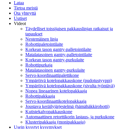
Lataa
Tietoa meistä
Ota yhteyttä
Uutiset
Videot
Täydelliset toissijaisen pakkauslinjan ratkaisut ja
tapaukset
Nestemäinen linja
Robottipaletointilaite
Korkean tason gantry-palletointilaite
Matalatasoinen gantry-palletointilaite
Korkean tason gantry-purkulaite
Robottipurkaja
Matalatasoinen gantry-purkulaite
Servo-koordinaattipalettikone
Ympäröivä kotelopakkauskone (pudotustyyppi)
Ympäröivä kotelopakkauskone (sivulta työntävä)
Nopea lineaarinen kotelopakkaaja
Robottipakkaaja
Servo-koordinaattikotelopakkaaja
Joustava keräilyjärjestelmä (hämähäkkirobotti)
Kutistekalvopakkauskone
Automaattinen retorttikorin lastaus- ja purkukone
Klusteripakkaaja (monipakkaaja)
Usein kysytyt kysymykset