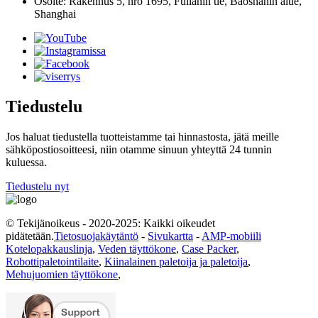
Osoite: Rakennus 5, nro 1695, Fulianin tie, Baoshanin alue,
Shanghai
Tiedustelu
Jos haluat tiedustella tuotteistamme tai hinnastosta, jätä meille
sähköpostiosoitteesi, niin otamme sinuun yhteyttä 24 tunnin
kuluessa.
Tiedustelu nyt
© Tekijänoikeus - 2020-2025: Kaikki oikeudet
pidätetään.
Tietosuojakäytäntö
-
Sivukartta
-
AMP-mobiili
Kotelopakkauslinja
,
Veden täyttökone
,
Case Packer
,
Robottipaletointilaite
,
Kiinalainen paletoija ja paletoija
,
Mehujuomien täyttökone
,