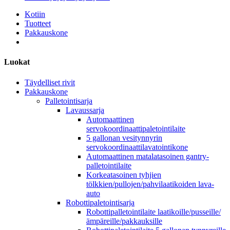
Kotiin
Tuotteet
Pakkauskone
Luokat
Täydelliset rivit
Pakkauskone
Palletointisarja
Lavaussarja
Automaattinen
servokoordinaattipaletointilaite
5 gallonan vesitynnyrin
servokoordinaattilavatointikone
Automaattinen matalatasoinen gantry-
palletointilaite
Korkeatasoinen tyhjien
tölkkien/pullojen/pahvilaatikoiden lava-
auto
Robottipaletointisarja
Robottipalletointilaite laatikoille/pusseille/
ämpäreille/pakkauksille