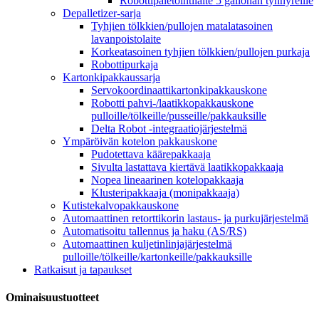
Robottipaletointilaite 5 gallonan tynnyreille
Depalletizer-sarja
Tyhjien tölkkien/pullojen matalatasoinen
lavanpoistolaite
Korkeatasoinen tyhjien tölkkien/pullojen purkaja
Robottipurkaja
Kartonkipakkaussarja
Servokoordinaattikartonkipakkauskone
Robotti pahvi-/laatikkopakkauskone
pulloille/tölkeille/pusseille/pakkauksille
Delta Robot -integraatiojärjestelmä
Ympäröivän kotelon pakkauskone
Pudotettava käärepakkaaja
Sivulta lastattava kiertävä laatikkopakkaaja
Nopea lineaarinen kotelopakkaaja
Klusteripakkaaja (monipakkaaja)
Kutistekalvopakkauskone
Automaattinen retorttikorin lastaus- ja purkujärjestelmä
Automatisoitu tallennus ja haku (AS/RS)
Automaattinen kuljetinlinjajärjestelmä
pulloille/tölkeille/kartonkeille/pakkauksille
Ratkaisut ja tapaukset
Ominaisuustuotteet