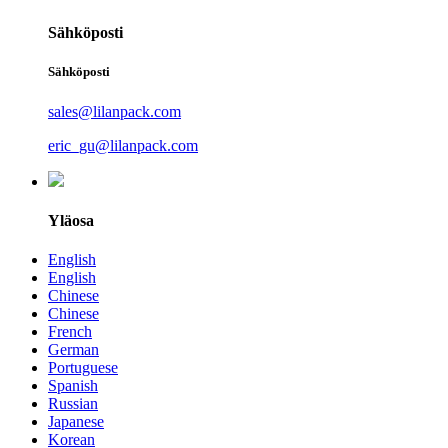
Sähköposti
Sähköposti
sales@lilanpack.com
eric_gu@lilanpack.com
Yläosa
English
English
Chinese
Chinese
French
German
Portuguese
Spanish
Russian
Japanese
Korean