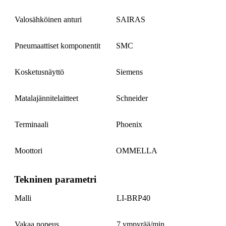
Valosähköinen anturi
SAIRAS
Pneumaattiset komponentit
SMC
Kosketusnäyttö
Siemens
Matalajännitelaitteet
Schneider
Terminaali
Phoenix
Moottori
OMMELLA
Tekninen parametri
Malli
LI-BRP40
Vakaa nopeus
7 ympyrää/min