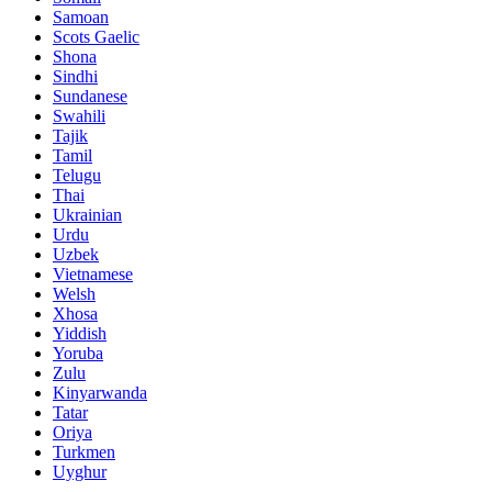
Samoan
Scots Gaelic
Shona
Sindhi
Sundanese
Swahili
Tajik
Tamil
Telugu
Thai
Ukrainian
Urdu
Uzbek
Vietnamese
Welsh
Xhosa
Yiddish
Yoruba
Zulu
Kinyarwanda
Tatar
Oriya
Turkmen
Uyghur