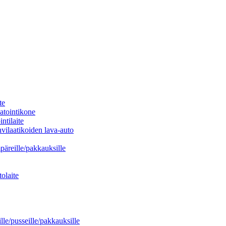
te
atointikone
ntilaite
vilaatikoiden lava-auto
mpäreille/pakkauksille
olaite
lle/pusseille/pakkauksille