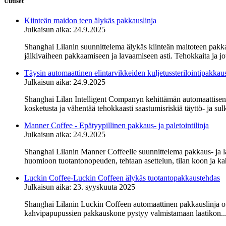
Uutiset
Kiinteän maidon teen älykäs pakkauslinja
Julkaisun aika: 24.9.2025
Shanghai Lilanin suunnittelema älykäs kiinteän maitoteen pakkaus
jälkivaiheen pakkaamiseen ja lavaamiseen asti. Tehokkaita ja jous
Täysin automaattinen elintarvikkeiden kuljetussterilointipakkaus
Julkaisun aika: 24.9.2025
Shanghai Lilan Intelligent Companyn kehittämän automaattisen t
kosketusta ja vähentää tehokkaasti saastumisriskiä täyttö- ja sulk
Manner Coffee - Epätyypillinen pakkaus- ja paletointilinja
Julkaisun aika: 24.9.2025
Shanghai Lilanin Manner Coffeelle suunnittelema pakkaus- ja lav
huomioon tuotantonopeuden, tehtaan asettelun, tilan koon ja kah
Luckin Coffee-Luckin Coffeen älykäs tuotantopakkaustehdas
Julkaisun aika: 23. syyskuuta 2025
Shanghai Lilanin Luckin Coffeen automaattinen pakkauslinja otet
kahvipapupussien pakkauskone pystyy valmistamaan laatikon..