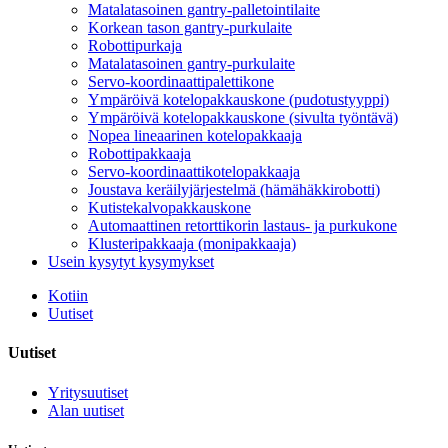
Matalatasoinen gantry-palletointilaite
Korkean tason gantry-purkulaite
Robottipurkaja
Matalatasoinen gantry-purkulaite
Servo-koordinaattipalettikone
Ympäröivä kotelopakkauskone (pudotustyyppi)
Ympäröivä kotelopakkauskone (sivulta työntävä)
Nopea lineaarinen kotelopakkaaja
Robottipakkaaja
Servo-koordinaattikotelopakkaaja
Joustava keräilyjärjestelmä (hämähäkkirobotti)
Kutistekalvopakkauskone
Automaattinen retorttikorin lastaus- ja purkukone
Klusteripakkaaja (monipakkaaja)
Usein kysytyt kysymykset
Kotiin
Uutiset
Uutiset
Yritysuutiset
Alan uutiset