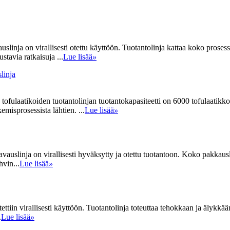
linja on virallisesti otettu käyttöön. Tuotantolinja kattaa koko prosess
tavia ratkaisuja ...
Lue lisää
»
linja
ofulaatikoiden tuotantolinjan tuotantokapasiteetti on 6000 tofulaatikk
emisprosessista lähtien. ...
Lue lisää
»
auslinja on virallisesti hyväksytty ja otettu tuotantoon. Koko pakkausl
vin...
Lue lisää
»
tiin virallisesti käyttöön. Tuotantolinja toteuttaa tehokkaan ja älykk
.
Lue lisää
»