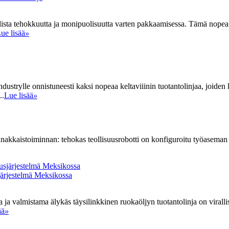
a tehokkuutta ja monipuolisuutta varten pakkaamisessa. Tämä nopea kä
ue lisää
»
ustrylle onnistuneesti kaksi nopeaa keltaviiinin tuotantolinjaa, joiden 
..
Lue lisää
»
nnakkaistoiminnan: tehokas teollisuusrobotti on konfiguroitu työaseman ke
järjestelmä Meksikossa
a valmistama älykäs täysilinkkinen ruokaöljyn tuotantolinja on virallis
ää
»