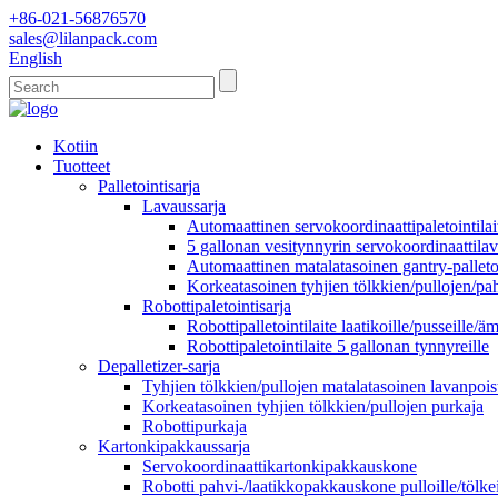
+86-021-56876570
sales@lilanpack.com
English
Kotiin
Tuotteet
Palletointisarja
Lavaussarja
Automaattinen servokoordinaattipaletointilai
5 gallonan vesitynnyrin servokoordinaattilav
Automaattinen matalatasoinen gantry-palletoi
Korkeatasoinen tyhjien tölkkien/pullojen/pah
Robottipaletointisarja
Robottipalletointilaite laatikoille/pusseille/ä
Robottipaletointilaite 5 gallonan tynnyreille
Depalletizer-sarja
Tyhjien tölkkien/pullojen matalatasoinen lavanpoist
Korkeatasoinen tyhjien tölkkien/pullojen purkaja
Robottipurkaja
Kartonkipakkaussarja
Servokoordinaattikartonkipakkauskone
Robotti pahvi-/laatikkopakkauskone pulloille/tölkei