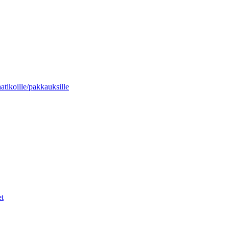
aatikoille/pakkauksille
et