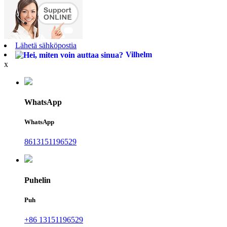
Lähetä sähköpostia
Vilhelm
x
WhatsApp
WhatsApp
8613151196529
Puhelin
Puh
+86 13151196529