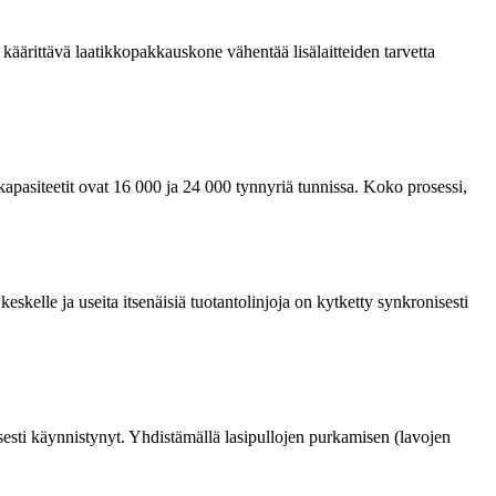
ärittävä laatikkopakkauskone vähentää lisälaitteiden tarvetta
kapasiteetit ovat 16 000 ja 24 000 tynnyriä tunnissa. Koko prosessi,
skelle ja useita itsenäisiä tuotantolinjoja on kytketty synkronisesti
esti käynnistynyt. Yhdistämällä lasipullojen purkamisen (lavojen