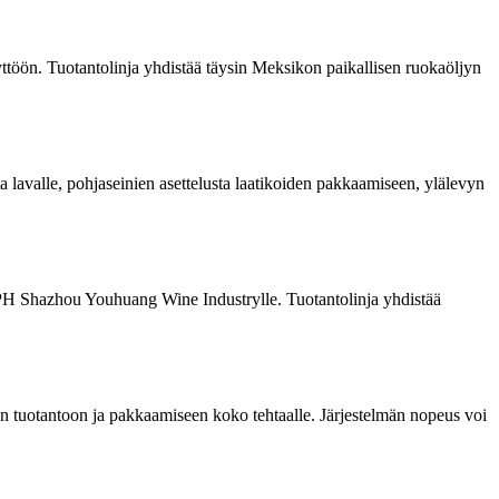
äyttöön. Tuotantolinja yhdistää täysin Meksikon paikallisen ruokaöljyn
 lavalle, pohjaseinien asettelusta laatikoiden pakkaamiseen, ylälevyn
00 BPH Shazhou Youhuang Wine Industrylle. Tuotantolinja yhdistää
den tuotantoon ja pakkaamiseen koko tehtaalle. Järjestelmän nopeus voi