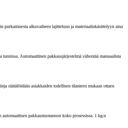
in purkamisesta alkuvaiheen lajitteluun ja materiaalinkäsittelyyn aina
oa tunnissa. Automaattinen pakkausjärjestelmä vähentää manuaalista
inja räätälöidään asiakkaiden todellisen tilanteen mukaan ottaen
ään automaattisen pakkaustuotannon koko prosessissa. 1 kg:n