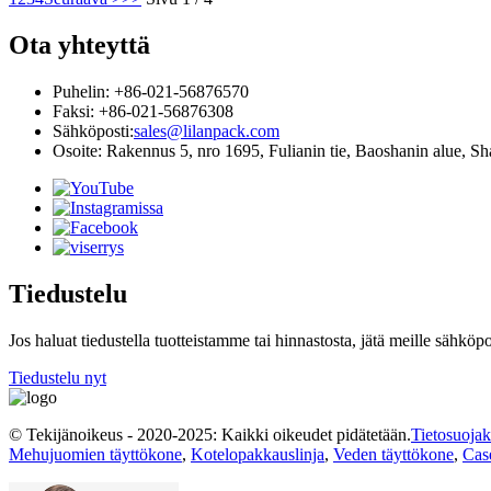
Ota yhteyttä
Puhelin: +86-021-56876570
Faksi: +86-021-56876308
Sähköposti:
sales@lilanpack.com
Osoite: Rakennus 5, nro 1695, Fulianin tie, Baoshanin alue, S
Tiedustelu
Jos haluat tiedustella tuotteistamme tai hinnastosta, jätä meille sähkö
Tiedustelu nyt
© Tekijänoikeus - 2020-2025: Kaikki oikeudet pidätetään.
Tietosuojak
Mehujuomien täyttökone
,
Kotelopakkauslinja
,
Veden täyttökone
,
Cas