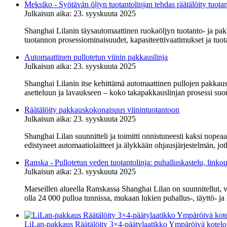
Meksiko - Syötävän öljyn tuotantolinjan tehdas räätälöity tuotan
Julkaisun aika: 23. syyskuuta 2025
Shanghai Lilanin täysautomaattinen ruokaöljyn tuotanto- ja pakka
tuotannon prosessiominaisuudet, kapasiteettivaatimukset ja tuot
Automaattinen pullotetun viinin pakkauslinja
Julkaisun aika: 23. syyskuuta 2025
Shanghai Lilanin itse kehittämä automaattinen pullojen pakkausl
asetteluun ja lavaukseen – koko takapakkauslinjan prosessi suor
Räätälöity pakkauskokonaisuus viinintuotantoon
Julkaisun aika: 23. syyskuuta 2025
Shanghai Lilan suunnitteli ja toimitti onnistuneesti kaksi nope
edistyneet automaatiolaitteet ja älykkään ohjausjärjestelmän, jo
Ranska - Pullotetun veden tuotantolinja: puhalluskastelu, link
Julkaisun aika: 23. syyskuuta 2025
Marseillen alueella Ranskassa Shanghai Lilan on suunnitellut, v
olla 24 000 pulloa tunnissa, mukaan lukien puhallus-, täyttö- ja 
LiLan-pakkaus Räätälöity 3×4-päätylaatikko Ympäröivä kotelo