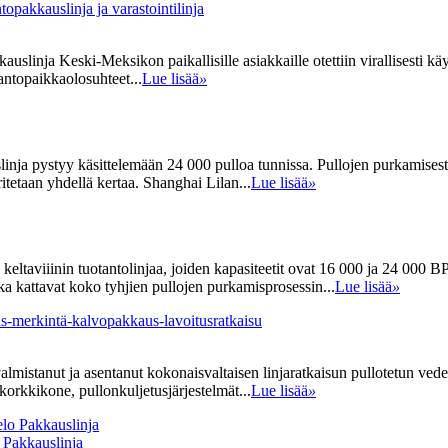
topakkauslinja ja varastointilinja
uslinja Keski-Meksikon paikallisille asiakkaille otettiin virallisesti k
antopaikkaolosuhteet...
Lue lisää
»
inja pystyy käsittelemään 24 000 pulloa tunnissa. Pullojen purkamisesta
itetaan yhdellä kertaa. Shanghai Lilan...
Lue lisää
»
aa keltaviiinin tuotantolinjaa, joiden kapasiteetit ovat 16 000 ja 24 0
tka kattavat koko tyhjien pullojen purkamisprosessin...
Lue lisää
»
ous-merkintä-kalvopakkaus-lavoitusratkaisu
almistanut ja asentanut kokonaisvaltaisen linjaratkaisun pullotetun ve
korkkikone, pullonkuljetusjärjestelmät...
Lue lisää
»
 Pakkauslinja