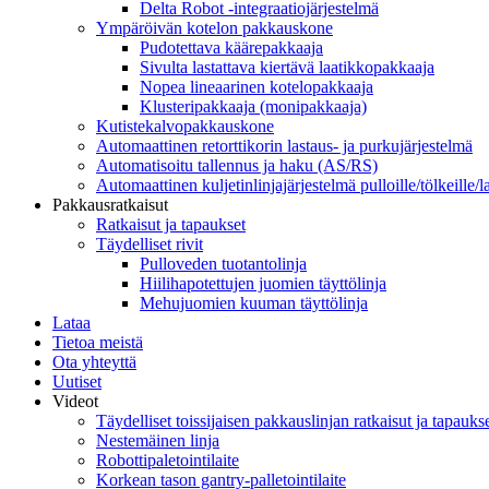
Delta Robot -integraatiojärjestelmä
Ympäröivän kotelon pakkauskone
Pudotettava käärepakkaaja
Sivulta lastattava kiertävä laatikkopakkaaja
Nopea lineaarinen kotelopakkaaja
Klusteripakkaaja (monipakkaaja)
Kutistekalvopakkauskone
Automaattinen retorttikorin lastaus- ja purkujärjestelmä
Automatisoitu tallennus ja haku (AS/RS)
Automaattinen kuljetinlinjajärjestelmä pulloille/tölkeille/l
Pakkausratkaisut
Ratkaisut ja tapaukset
Täydelliset rivit
Pulloveden tuotantolinja
Hiilihapotettujen juomien täyttölinja
Mehujuomien kuuman täyttölinja
Lataa
Tietoa meistä
Ota yhteyttä
Uutiset
Videot
Täydelliset toissijaisen pakkauslinjan ratkaisut ja tapauks
Nestemäinen linja
Robottipaletointilaite
Korkean tason gantry-palletointilaite