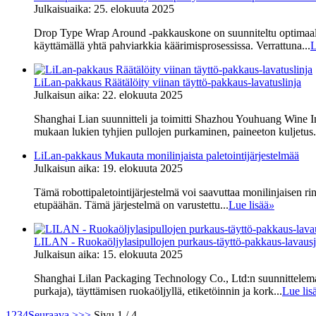
Julkaisuaika: 25. elokuuta 2025
Drop Type Wrap Around -pakkauskone on suunniteltu optimaalist
käyttämällä yhtä pahviarkkia käärimisprosessissa. Verrattuna...
L
LiLan-pakkaus Räätälöity viinan täyttö-pakkaus-lavatuslinja
Julkaisun aika: 22. elokuuta 2025
Shanghai Lian suunnitteli ja toimitti Shazhou Youhuang Wine Ind
mukaan lukien tyhjien pullojen purkaminen, paineeton kuljetus.
LiLan-pakkaus Mukauta monilinjaista paletointijärjestelmää
Julkaisun aika: 19. elokuuta 2025
Tämä robottipaletointijärjestelmä voi saavuttaa monilinjaisen ri
etupäähän. Tämä järjestelmä on varustettu...
Lue lisää
»
LILAN - Ruokaöljylasipullojen purkaus-täyttö-pakkaus-lavaus
Julkaisun aika: 15. elokuuta 2025
Shanghai Lilan Packaging Technology Co., Ltd:n suunnittelema j
purkaja), täyttämisen ruokaöljyllä, etiketöinnin ja kork...
Lue lis
1
2
3
4
Seuraava >
>>
Sivu 1 / 4