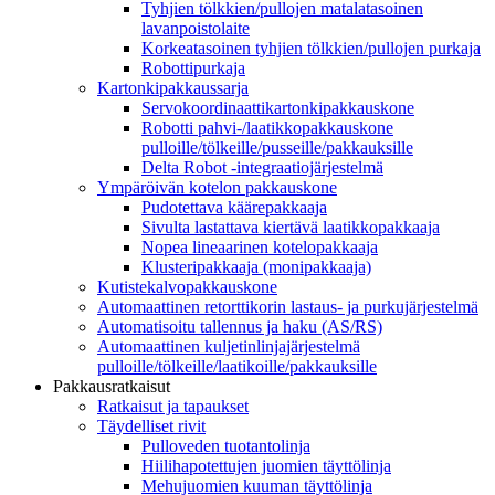
Tyhjien tölkkien/pullojen matalatasoinen
lavanpoistolaite
Korkeatasoinen tyhjien tölkkien/pullojen purkaja
Robottipurkaja
Kartonkipakkaussarja
Servokoordinaattikartonkipakkauskone
Robotti pahvi-/laatikkopakkauskone
pulloille/tölkeille/pusseille/pakkauksille
Delta Robot -integraatiojärjestelmä
Ympäröivän kotelon pakkauskone
Pudotettava käärepakkaaja
Sivulta lastattava kiertävä laatikkopakkaaja
Nopea lineaarinen kotelopakkaaja
Klusteripakkaaja (monipakkaaja)
Kutistekalvopakkauskone
Automaattinen retorttikorin lastaus- ja purkujärjestelmä
Automatisoitu tallennus ja haku (AS/RS)
Automaattinen kuljetinlinjajärjestelmä
pulloille/tölkeille/laatikoille/pakkauksille
Pakkausratkaisut
Ratkaisut ja tapaukset
Täydelliset rivit
Pulloveden tuotantolinja
Hiilihapotettujen juomien täyttölinja
Mehujuomien kuuman täyttölinja