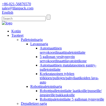
+86-021-56876570
sales@lilanpack.com
English
Kotiin
Tuotteet
Palletointisarja
Lavaussarja
Automaattinen
servokoordinaattipaletointilaite
5 gallonan vesitynnyrin
servokoordinaattilavatointikone
Automaattinen matalatasoinen gantry-
palletointilaite
Korkeatasoinen tyhjien
tölkkien/pullojen/pahvilaatikoiden lava-
auto
Robottipaletointisarja
Robottipalletointilaite laatikoille/pusseille/
ämpäreille/pakkauksille
Robottipaletointilaite 5 gallonan tynnyreille
Depalletizer-sarja