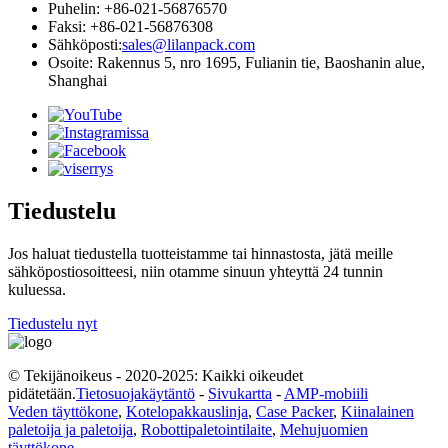
Puhelin: +86-021-56876570
Faksi: +86-021-56876308
Sähköposti:
sales@lilanpack.com
Osoite: Rakennus 5, nro 1695, Fulianin tie, Baoshanin alue,
Shanghai
Tiedustelu
Jos haluat tiedustella tuotteistamme tai hinnastosta, jätä meille
sähköpostiosoitteesi, niin otamme sinuun yhteyttä 24 tunnin
kuluessa.
Tiedustelu nyt
© Tekijänoikeus - 2020-2025: Kaikki oikeudet
pidätetään.
Tietosuojakäytäntö
-
Sivukartta
-
AMP-mobiili
Veden täyttökone
,
Kotelopakkauslinja
,
Case Packer
,
Kiinalainen
paletoija ja paletoija
,
Robottipaletointilaite
,
Mehujuomien
täyttökone
,