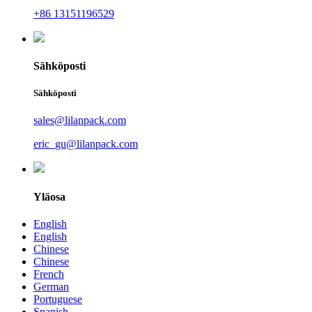
+86 13151196529
Sähköposti
Sähköposti
sales@lilanpack.com
eric_gu@lilanpack.com
Yläosa
English
English
Chinese
Chinese
French
German
Portuguese
Spanish