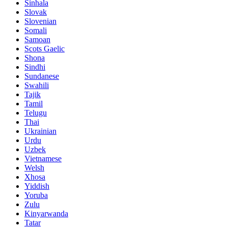
Sinhala
Slovak
Slovenian
Somali
Samoan
Scots Gaelic
Shona
Sindhi
Sundanese
Swahili
Tajik
Tamil
Telugu
Thai
Ukrainian
Urdu
Uzbek
Vietnamese
Welsh
Xhosa
Yiddish
Yoruba
Zulu
Kinyarwanda
Tatar