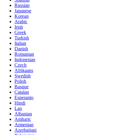
Russian
Japanese
Korean
Arabic
Irish
Greek
Turkish
Italian
Danish
Romanian
Indonesian
Czech
Afrikaans
Swedish
Polish
Basque
Catalan
Esperanto
Hindi
Lao
Albanian
Amharic
Armenian
Azerbaijani