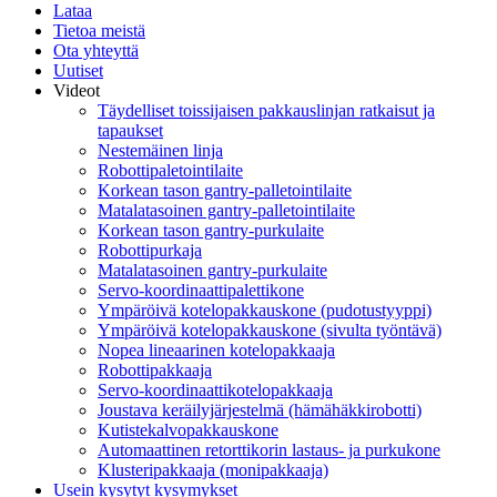
Lataa
Tietoa meistä
Ota yhteyttä
Uutiset
Videot
Täydelliset toissijaisen pakkauslinjan ratkaisut ja
tapaukset
Nestemäinen linja
Robottipaletointilaite
Korkean tason gantry-palletointilaite
Matalatasoinen gantry-palletointilaite
Korkean tason gantry-purkulaite
Robottipurkaja
Matalatasoinen gantry-purkulaite
Servo-koordinaattipalettikone
Ympäröivä kotelopakkauskone (pudotustyyppi)
Ympäröivä kotelopakkauskone (sivulta työntävä)
Nopea lineaarinen kotelopakkaaja
Robottipakkaaja
Servo-koordinaattikotelopakkaaja
Joustava keräilyjärjestelmä (hämähäkkirobotti)
Kutistekalvopakkauskone
Automaattinen retorttikorin lastaus- ja purkukone
Klusteripakkaaja (monipakkaaja)
Usein kysytyt kysymykset