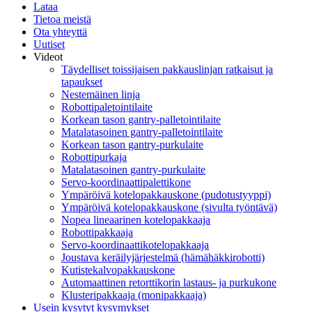
Lataa
Tietoa meistä
Ota yhteyttä
Uutiset
Videot
Täydelliset toissijaisen pakkauslinjan ratkaisut ja
tapaukset
Nestemäinen linja
Robottipaletointilaite
Korkean tason gantry-palletointilaite
Matalatasoinen gantry-palletointilaite
Korkean tason gantry-purkulaite
Robottipurkaja
Matalatasoinen gantry-purkulaite
Servo-koordinaattipalettikone
Ympäröivä kotelopakkauskone (pudotustyyppi)
Ympäröivä kotelopakkauskone (sivulta työntävä)
Nopea lineaarinen kotelopakkaaja
Robottipakkaaja
Servo-koordinaattikotelopakkaaja
Joustava keräilyjärjestelmä (hämähäkkirobotti)
Kutistekalvopakkauskone
Automaattinen retorttikorin lastaus- ja purkukone
Klusteripakkaaja (monipakkaaja)
Usein kysytyt kysymykset