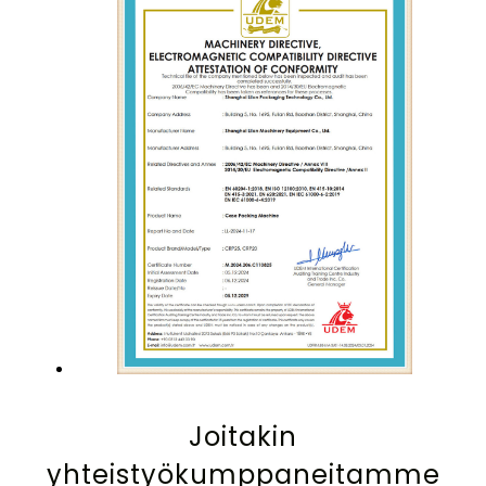
Joitakin
yhteistyökumppaneitamme