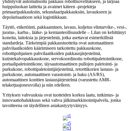
yhdistyvät automatisoitu pakkaus robottisovellukseen, ja tarjoaa
huippuluokan laitteita ja avaimet käteen -projekteja
primaaripakkauksiin, sekundaaripakkauksiin, lavaukseen ja
depolarisaatioon sekä logistiikkaan.
Täyttö, etiketöinti, pakkaaminen, lavaus, kuljetus elintarvike-, vesi-,
juoma-, karhu-, lääke- ja kemianteollisuudelle – Lilan on kehittänyt
koneita, laitoksia ja järjestelmiä, jotka asettavat esimerkillisiä
standardeja. Tärkeimpiä pakkaustuotteita ovat automaattinen
pahvilaatikoiden käärimiseen tarkoitettu pakkauskone,
robottipohjainen pahvilaatikoiden pakkausjärjestelmä,
kutistekalvopakkauskone, servokoordinoitu robottipaletointikone,
portaalipaletointikone, täysautomaattinen pullojen paletointi- ja
purkukone, robottipaletointijärjestelmä, retorttikorien lastaus- ja
purkukone, automaattinen varastointi- ja haku (AS/RS),
automaattinen konttien lastausjärjestelmä (varustettu AMR-
telaketjuajoneuvolla) ja niin edelleen.
Yrityksen vahvuuksia ovat tuotteiden korkea laatu, tutkimus- ja
innovaatiohalukkuus sekä vahva jälkimarkkinointipalvelu, jonka
tavoitteena on täydellinen asiakastyytyväisyys.