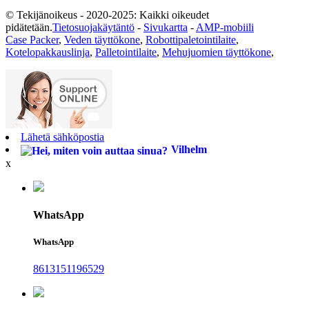
© Tekijänoikeus - 2020-2025: Kaikki oikeudet
pidätetään.
Tietosuojakäytäntö
-
Sivukartta
-
AMP-mobiili
Case Packer
,
Veden täyttökone
,
Robottipaletointilaite
,
Kotelopakkauslinja
,
Palletointilaite
,
Mehujuomien täyttökone
,
Lähetä sähköpostia
Vilhelm
x
WhatsApp
WhatsApp
8613151196529