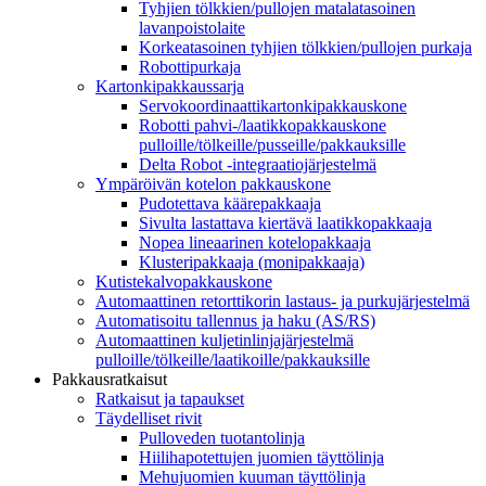
Tyhjien tölkkien/pullojen matalatasoinen
lavanpoistolaite
Korkeatasoinen tyhjien tölkkien/pullojen purkaja
Robottipurkaja
Kartonkipakkaussarja
Servokoordinaattikartonkipakkauskone
Robotti pahvi-/laatikkopakkauskone
pulloille/tölkeille/pusseille/pakkauksille
Delta Robot -integraatiojärjestelmä
Ympäröivän kotelon pakkauskone
Pudotettava käärepakkaaja
Sivulta lastattava kiertävä laatikkopakkaaja
Nopea lineaarinen kotelopakkaaja
Klusteripakkaaja (monipakkaaja)
Kutistekalvopakkauskone
Automaattinen retorttikorin lastaus- ja purkujärjestelmä
Automatisoitu tallennus ja haku (AS/RS)
Automaattinen kuljetinlinjajärjestelmä
pulloille/tölkeille/laatikoille/pakkauksille
Pakkausratkaisut
Ratkaisut ja tapaukset
Täydelliset rivit
Pulloveden tuotantolinja
Hiilihapotettujen juomien täyttölinja
Mehujuomien kuuman täyttölinja