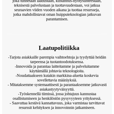
joka tunnetaan laadustaan, kustannus-hyötysuhteestaan,
teknisestä palvelustaan ​​ja tuottavuudestaan, voi jatkua
seuraavien viiden vuoden aikana ja tuottaa resursseja,
jotka mahdollistavat oman huipputeknologian jatkuvan
parantamisen.
Laatupolitiikka
-Tarjota asiakkaille parempia vaihtoehtoja ja tyydyttää heidän
tarpeensa ja tuotantoodotuksensa.
-Innovoida ja parantaa laitteitamme ja palveluitamme
käyttämällä johtavia teknologioita.
-Noudattaakseen kutakin markkina-aluetta koskevia
sovellettavia määräyksiä.
- Mitataksemme systemaattisesti ja parantaaksemme jatkuvasti
asiakastyytyväisyyttä.
-Työskennellä tiimissä, jossa johtajuus kannustaa
osallistumiseen ja henkilöstön pysyvyyteen yrityksessä.
- Saavuttaa kestävä kannattavuus, joka varmistaa tarvittavat
resurssit kehityksen ja innovoinnin jatkamiseen.