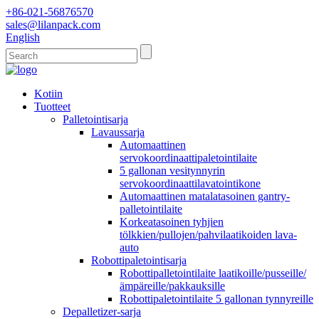
+86-021-56876570
sales@lilanpack.com
English
Kotiin
Tuotteet
Palletointisarja
Lavaussarja
Automaattinen
servokoordinaattipaletointilaite
5 gallonan vesitynnyrin
servokoordinaattilavatointikone
Automaattinen matalatasoinen gantry-
palletointilaite
Korkeatasoinen tyhjien
tölkkien/pullojen/pahvilaatikoiden lava-
auto
Robottipaletointisarja
Robottipalletointilaite laatikoille/pusseille/
ämpäreille/pakkauksille
Robottipaletointilaite 5 gallonan tynnyreille
Depalletizer-sarja